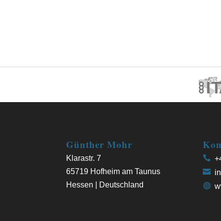
Günther Mohr
Kon
Klarastr. 7
+4
65719 Hofheim am Taunus
in
Hessen | Deutschland
w