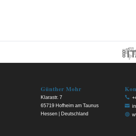
Günther Mohr
Kon
Klarastr. 7
+4
65719 Hofheim am Taunus
in
Hessen | Deutschland
w