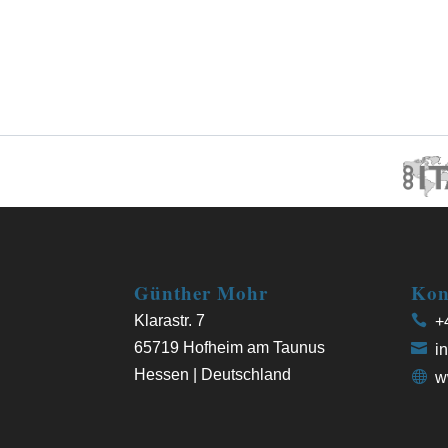
Günther Mohr
Kon
Klarastr. 7
+4
65719 Hofheim am Taunus
in
Hessen | Deutschland
w