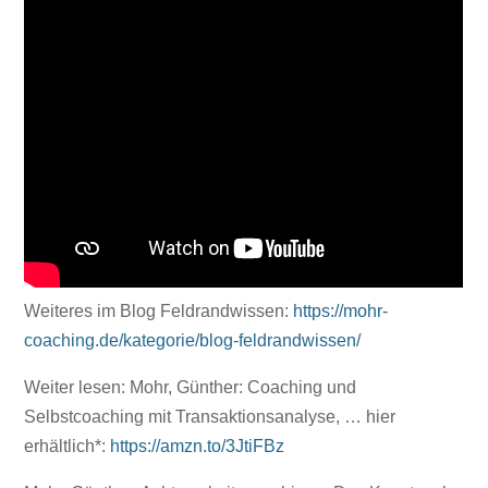
Weiteres im Blog Feldrandwissen:
https://mohr-
coaching.de/kategorie/blog-feldrandwissen/
Weiter lesen: Mohr, Günther: Coaching und
Selbstcoaching mit Transaktionsanalyse, … hier
erhältlich*:
https://amzn.to/3JtiFBz