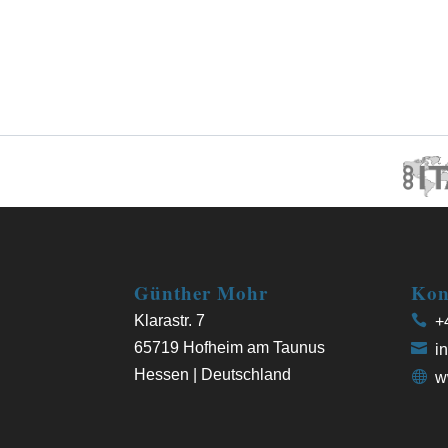
Günther Mohr
Kon
Klarastr. 7
+4
65719 Hofheim am Taunus
in
Hessen | Deutschland
w