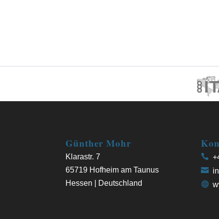
Günther Mohr
Kon
Klarastr. 7
+4
65719 Hofheim am Taunus
in
Hessen | Deutschland
w