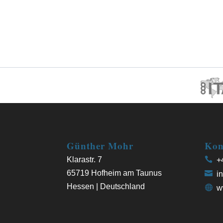
Günther Mohr
Kon
Klarastr. 7
+4
65719 Hofheim am Taunus
in
Hessen | Deutschland
w