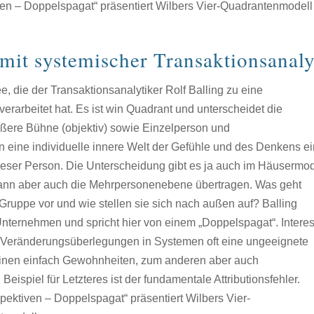
ven – Doppelspagat“ präsentiert Wilbers Vier-Quadrantenmodell
mit systemischer Transaktionsanal
, die der Transaktionsanalytiker Rolf Balling zu eine
erarbeitet hat. Es ist win Quadrant und unterscheidet die
ßere Bühne (objektiv) sowie Einzelperson und
n eine individuelle innere Welt der Gefühle und des Denkens e
eser Person. Die Unterscheidung gibt es ja auch im Häusermod
ann aber auch die Mehrpersonenebene übertragen. Was geht
r Gruppe vor und wie stellen sie sich nach außen auf? Balling
Unternehmen und spricht hier von einem „Doppelspagat“. Intere
ch Veränderungsüberlegungen in Systemen oft eine ungeeignete
 einen einfach Gewohnheiten, zum anderen aber auch
ispiel für Letzteres ist der fundamentale Attributionsfehler.
pektiven – Doppelspagat“ präsentiert Wilbers Vier-