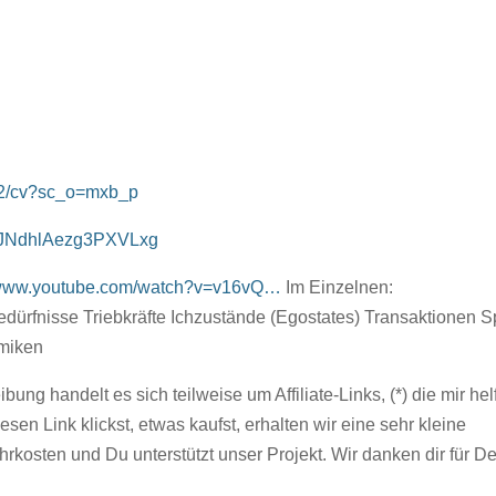
hr2/cv?sc_o=mxb_p
yZJNdhlAezg3PXVLxg
//www.youtube.com/watch?v=v16vQ…
Im Einzelnen:
rfnisse Triebkräfte Ichzustände (Egostates) Transaktionen S
amiken
bung handelt es sich teilweise um Affiliate-Links, (*) die mir hel
en Link klickst, etwas kaufst, erhalten wir eine sehr kleine
rkosten und Du unterstützt unser Projekt. Wir danken dir für D