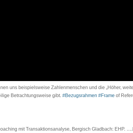
nen uns beispielsweise Zahlenmenschen und die „Höher, weite
eilige Betrachtungsweise gibt.
#Bezugsrahmen
#Frame
of Refe
coaching mit Transaktionsanalyse, Bergisch Gladbach: EHP. ….