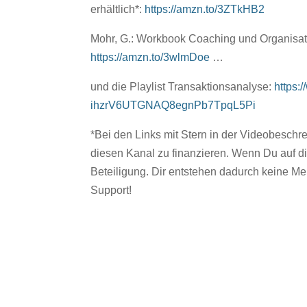
erhältlich*:
https://amzn.to/3ZTkHB2
Mohr, G.: Workbook Coaching und Organisati
https://amzn.to/3wlmDoe
…
und die Playlist Transaktionsanalyse:
https
ihzrV6UTGNAQ8egnPb7TpqL5Pi
*Bei den Links mit Stern in der Videobeschrei
diesen Kanal zu finanzieren. Wenn Du auf dies
Beteiligung. Dir entstehen dadurch keine Meh
Support!