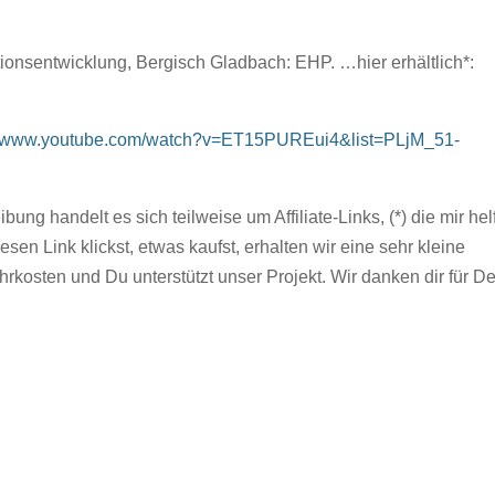
onsentwicklung, Bergisch Gladbach: EHP. …hier erhältlich*:
://www.youtube.com/watch?v=ET15PUREui4&list=PLjM_51-
bung handelt es sich teilweise um Affiliate-Links, (*) die mir hel
en Link klickst, etwas kaufst, erhalten wir eine sehr kleine
rkosten und Du unterstützt unser Projekt. Wir danken dir für D