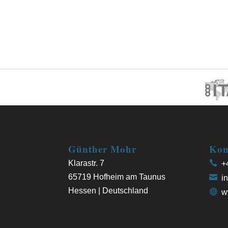
Günther Mohr
Kon
Klarastr. 7
+4
65719 Hofheim am Taunus
in
Hessen | Deutschland
w