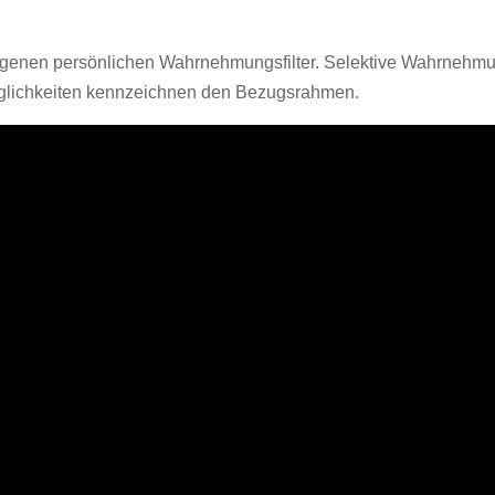
igenen persönlichen Wahrnehmungsfilter. Selektive Wahrnehm
glichkeiten kennzeichnen den Bezugsrahmen.