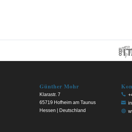
Günther Mohr
Kon
Klarastr. 7
+4
65719 Hofheim am Taunus
in
Hessen | Deutschland
w