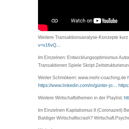
Weitere Transaktionsanalyse-Konzepte kurz un
v=v16vQ…
Im Einzelnen: Entwicklungsoptimismus Auton
Transaktionen Spiele Skript Zeitstrukturie
Weiter Schmökern: www.mohr-coaching.de
https://www.linkedin.com/in/günter-jo…
http
Weitere Wirtschaftsthemen in der Playlist:
ht
Im Einzelnen Kapitalismus II (Coronazeit) 
Baldiger Wirtschaftscrash? Wirtschaft.Psy