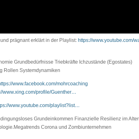
d prägnant erklärt in der Playlist:
https://www.youtube.com/w
omie Grundbedürfnisse Triebkräfte Ichzustände (Egostates)
rung Rollen Systemdynamiken
https://www.facebook.com/mohrcoaching
s://www.xing.com/profile/Guenther…
tps://www.youtube.com/playlist?list…
Bedingungsloses Grundeinkommen Finanzielle Resilienz im Alter
chologie.Megatrends Corona und Zombiunternehmen