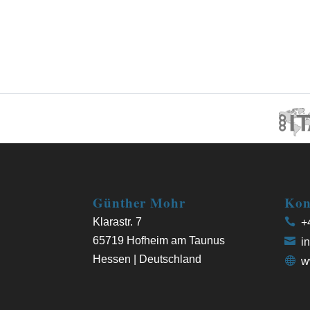
Günther Mohr
Kon
Klarastr. 7
+4
65719 Hofheim am Taunus
in
Hessen | Deutschland
w