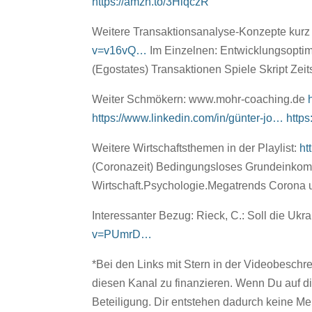
https://amzn.to/3HlqczR
Weitere Transaktionsanalyse-Konzepte kurz un
v=v16vQ…
Im Einzelnen: Entwicklungsopti
(Egostates) Transaktionen Spiele Skript Zei
Weiter Schmökern: www.mohr-coaching.de
https://www.linkedin.com/in/günter-jo…
http
Weitere Wirtschaftsthemen in der Playlist:
ht
(Coronazeit) Bedingungsloses Grundeinkomme
Wirtschaft.Psychologie.Megatrends Corona
Interessanter Bezug:
Rieck, C.: Soll die Ukr
v=PUmrD…
*Bei den Links mit Stern in der Videobeschrei
diesen Kanal zu finanzieren. Wenn Du auf dies
Beteiligung. Dir entstehen dadurch keine Meh