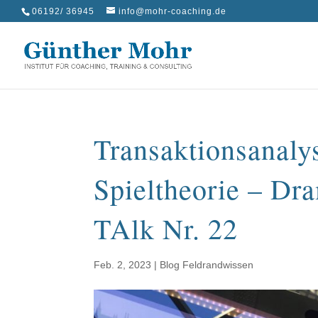
06192/ 36945
info@mohr-coaching.de
Transaktionsanaly
Spieltheorie – Dr
TAlk Nr. 22
Feb. 2, 2023
|
Blog Feldrandwissen