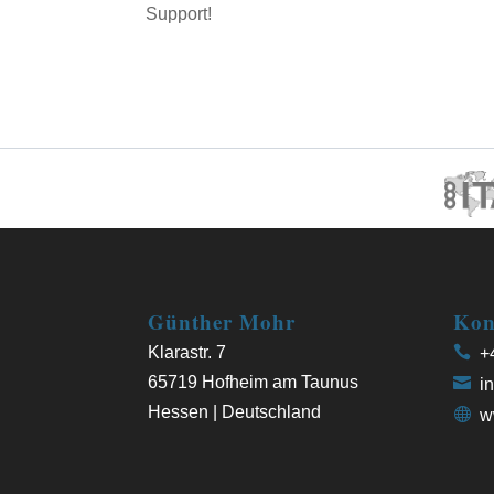
Support!
Günther Mohr
Kon
Klarastr. 7
+4
65719 Hofheim am Taunus
in
Hessen | Deutschland
w