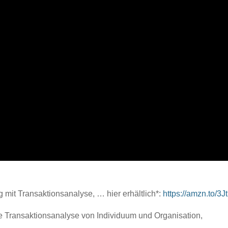
mit Transaktionsanalyse, … hier erhältlich*:
https://amzn.to/3J
he Transaktionsanalyse von Individuum und Organisation,