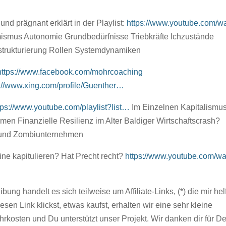
d prägnant erklärt in der Playlist:
https://www.youtube.com/w
mismus Autonomie Grundbedürfnisse Triebkräfte Ichzustände
tstrukturierung Rollen Systemdynamiken
https://www.facebook.com/mohrcoaching
s://www.xing.com/profile/Guenther…
tps://www.youtube.com/playlist?list…
Im Einzelnen Kapitalismus 
n Finanzielle Resilienz im Alter Baldiger Wirtschaftscrash?
 und Zombiunternehmen
aine kapitulieren? Hat Precht recht?
https://www.youtube.com/w
bung handelt es sich teilweise um Affiliate-Links, (*) die mir hel
en Link klickst, etwas kaufst, erhalten wir eine sehr kleine
rkosten und Du unterstützt unser Projekt. Wir danken dir für D