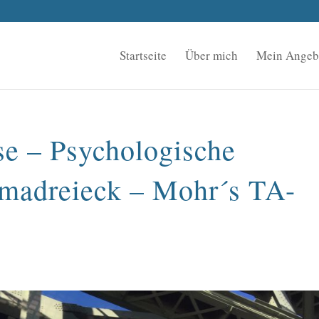
Startseite
Über mich
Mein Angeb
se – Psychologische
amadreieck – Mohr´s TA-